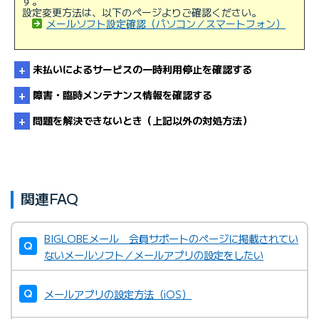
す。
設定変更方法は、以下のページよりご確認ください。
メールソフト設定確認（パソコン／スマートフォン）
未払いによるサービスの一時利用停止を確認する
障害・臨時メンテナンス情報を確認する
問題を解決できないとき（上記以外の対処方法）
BIGLOBE障害・臨時メンテナンス情報（サービス・コン
関連FAQ
テンツ）
BIGLOBEメール ログイン
BIGLOBEメール 会員サポートのページに掲載されてい
ないメールソフト／メールアプリの設定をしたい
メールアプリの設定方法（iOS）