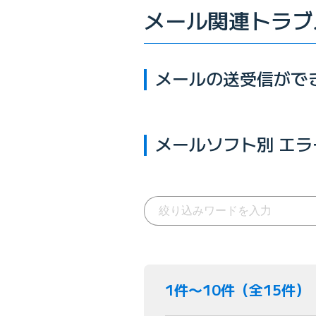
メール関連トラブ
メールの送受信がで
メールソフト別 エ
1件〜10件（全15件）