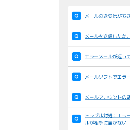
メールの送受信がで
メールを送信したが
エラーメールが返っ
メールソフトでエラ
メールアカウントの
トラブル対処：エラ
ルが相手に届かない