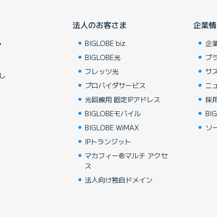
法人のお客さま
企業情
BIGLOBE biz.
企
ア
BIGLOBE光
ブ
フレッツ光
サ
し
プロバイダサービス
ニ
光回線用 固定IPアドレス
採
BIGLOBEモバイル
BIG
BIGLOBE WiMAX
ソ
IPトランジット
マカフィー®マルチ アクセ
ス
法人向け独自ドメイン