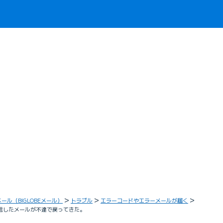
メール（BIGLOBEメール）
トラブル
エラーコードやエラーメールが届く
た。送信したメールが不達で戻ってきた。