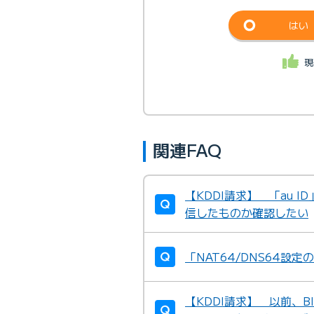
はい
現
関連FAQ
【KDDI請求】 「au 
信したものか確認したい
「NAT64/DNS64設
【KDDI請求】 以前、