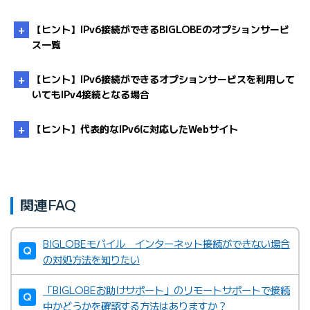
【ヒント】IPv6接続ができるBIGLOBEのオプションサービ
ス一覧
【ヒント】IPv6接続ができるオプションサービスを利用して
（*1）
いてもIPv4接続となる場合
【ヒント】代表的なIPv6に対応したWebサイト
こちら
IPv6オプション
IPv6オプションライト
関連FAQ
・
IPv6接続ができるオプションサービスを利用してい
BIGLOBE
「IPv6オプション」のページ
NAT64/DNS64
てもIPv6接続にならない理由を知りたい
・
Google（検索エンジン）
（*1）「フレッツ光」の提供名称は、下記のいずれかになります。
BIGLOBEモバイル インターネット接続ができない場合
・
Youtube（動画サイト）
BIGLOBE光パックNeo with フレッツ「ひかり」コース
の対処方法を知りたい
「ひかり」コース
・
Netflix（動画サイト）
（受付終了）BIGLOBE光パックNeo with フレッツ「Bフレッツ」コー
「BIGLOBEお助けサポート」のリモートサポートで接続
ス
・
Facebook（SNS）
中かどうかを確認する方法はありますか？