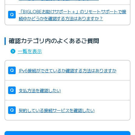
（受付終了）「Bフレッツ」コース
・
Wikipedia（インターネット百科事典）など
「BIGLOBEお助けサポート＋」のリモートサポートで接
続中かどうかを確認する方法はありますか？
BIGLOBE光 IPv6オプションを正しく利用できている
か確認したい
確認カテゴリ内のよくあるご質問
一覧を表示
IPv6接続ができているか確認する方法はありますか
支払方法を確認したい
契約している接続サービスを確認したい