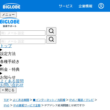
サービス
企業情報
メニュー
トップ
設定方法
各種手続き
料金・特典
お知らせ
よくある質問
お問い合わせ
× 閉じる
TOP
よくある質問
■インターネット／光回線
IPv6／電話／テレビ
IPv6
IPv6接続サービス全般
IPアドレス枯渇問題とは何ですか