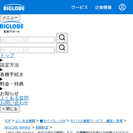
サービス
企業情報
メニュー
トップ
設定方法
各種手続き
料金・特典
お知らせ
よくある質問
お問い合わせ
× 閉じる
TOP
よくある質問
■モバイル／SIM
モバイル接続サービス 確認／変更
BIGLOBE WiMAX
利用料金
「BIGLOBE WiMAX」を月の途中で解約したら、月額費用は日割りで計算されますか