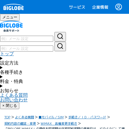
サービス
企業情報
メニュー
トップ
設定方法
各種手続き
料金・特典
お知らせ
よくある質問
お問い合わせ
× 閉じる
TOP
よくある質問
■モバイル／SIM
手続き／ＩＤ・パスワード
契約内容の確認・変更
WiMAX 各種変更手続き
「BIGLOBE WiMAX」の最低利用期間や定期契約期間の更新月は、どのようにして確