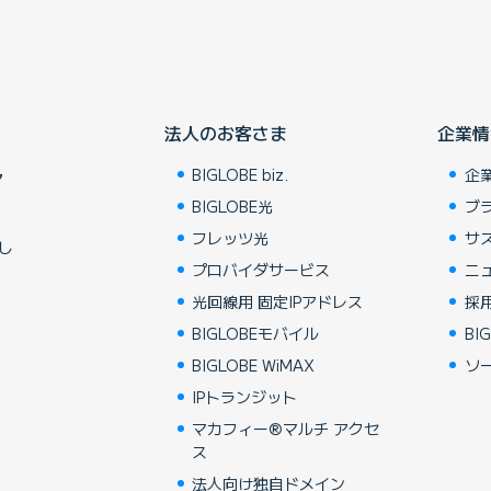
法人のお客さま
企業情
BIGLOBE biz.
企
ア
BIGLOBE光
ブ
フレッツ光
サ
し
プロバイダサービス
ニ
光回線用 固定IPアドレス
採
BIGLOBEモバイル
BIG
BIGLOBE WiMAX
ソ
IPトランジット
マカフィー®マルチ アクセ
ス
法人向け独自ドメイン