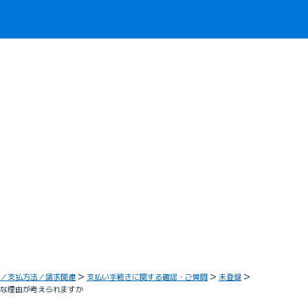
／支払方法／請求関連
支払い手続きに関する確認・ご質問
未登録
んな理由が考えられますか