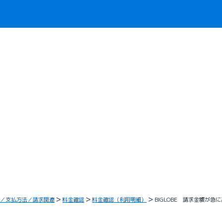
／支払方法／請求関連
料金確認
料金確認（利用明細）
BIGLOBE 請求金額が