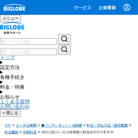
サービス
企業情報
メニュー
トップ
設定方法
各種手続き
料金・特典
お知らせ
よくある質問
お問い合わせ
× 閉じる
TOP
よくある質問
■インターネット／光回線
料金／支払方法／請求関連
料金確認
利用料金
BIGLOBEメールの送受信に料金はかかりますか