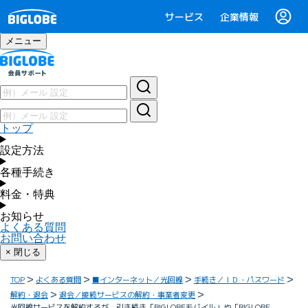
サービス
企業情報
メニュー
トップ
設定方法
各種手続き
料金・特典
お知らせ
よくある質問
お問い合わせ
× 閉じる
TOP
よくある質問
■インターネット／光回線
手続き／ＩＤ・パスワード
解約・退会
退会／接続サービスの解約・事業者変更
光回線サービスを解約するが、引き続き「BIGLOBEモバイル」や「BIGLOBE