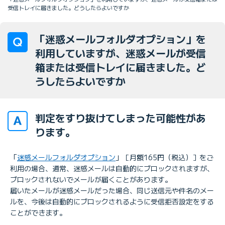
受信トレイに届きました。どうしたらよいですか
「迷惑メールフォルダオプション」を
利用していますが、迷惑メールが受信
箱または受信トレイに届きました。ど
うしたらよいですか
判定をすり抜けてしまった可能性があ
ります。
「
迷惑メールフォルダオプション
」［月額165円（税込）］をご
利用の場合、通常、迷惑メールは自動的にブロックされますが、
ブロックされないでメールが届くことがあります。
届いたメールが迷惑メールだった場合、同じ送信元や件名のメー
ルを、今後は自動的にブロックされるように受信拒否設定をする
ことができます。