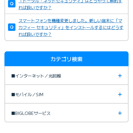
「トータル・ネットセキュリティ」はどうやって解約す
れば良いですか？
スマートフォンを機種変更しました。新しい端末に「マ
カフィー セキュリティ」をインストールするにはどうす
れば良いですか？
カテゴリ検索
■インターネット／光回線
■モバイル／SIM
■BIGLOBEサービス