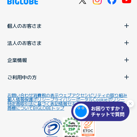
個人のお客さま
法人のお客さま
企業情報
ご利用中の方
お問い合わせ
消費税の表示
ウェブアクセシビリティの取り組み
個人情報保護ポリシー
プライバシーポータル
Cookieポリシー
特定商取引法に基づく表記
情報セキュリティ基本方針
商標について
BIGLOBEトップ