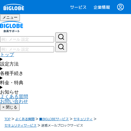
サービス
企業情報
メニュー
トップ
設定方法
各種手続き
料金・特典
お知らせ
よくある質問
お問い合わせ
× 閉じる
TOP
よくある質問
■BIGLOBEサービス
セキュリティ
セキュリティサービス
迷惑メールブロックサービス