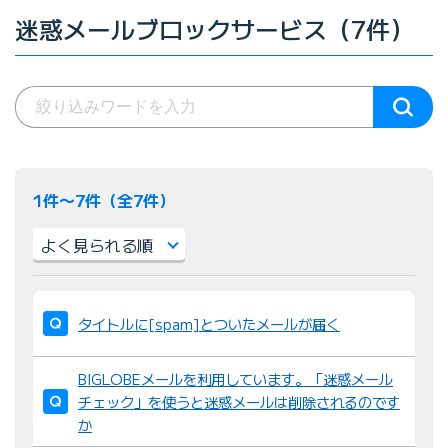
迷惑メールブロックサービス（7件）
1件〜7件（全7件）
並
び
タイトルに[spam]とついたメールが届く
替
え
BIGLOBEメールを利用しています。「迷惑メール
：
チェック」を使うと迷惑メールは削除されるのです
か