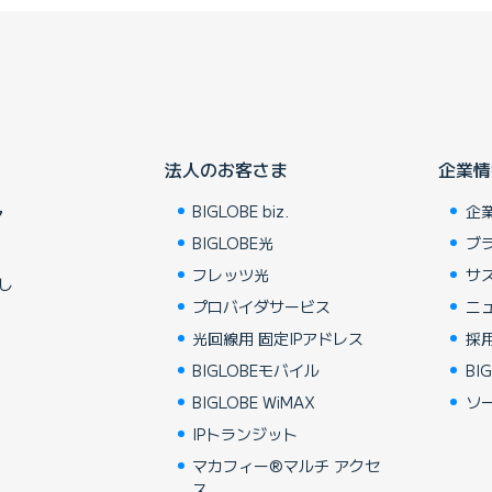
法人のお客さま
企業情
BIGLOBE biz.
企
ア
BIGLOBE光
ブ
フレッツ光
サ
し
プロバイダサービス
ニ
光回線用 固定IPアドレス
採
BIGLOBEモバイル
BIG
BIGLOBE WiMAX
ソ
IPトランジット
マカフィー®マルチ アクセ
ス