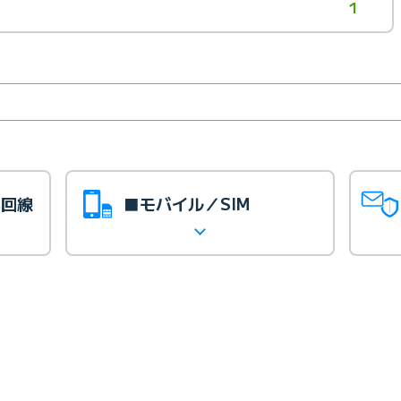
1
光回線
■モバイル／SIM