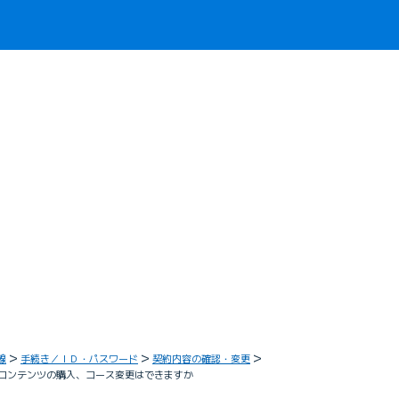
線
手続き／ＩＤ・パスワード
契約内容の確認・変更
料コンテンツの購入、コース変更はできますか