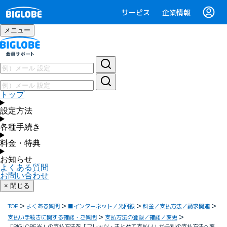
サービス
企業情報
メニュー
トップ
設定方法
各種手続き
料金・特典
お知らせ
よくある質問
お問い合わせ
× 閉じる
TOP
よくある質問
■インターネット／光回線
料金／支払方法／請求関連
支払い手続きに関する確認・ご質問
支払方法の登録／確認／変更
「BIGLOBE光」の支払方法を「フレッツ・まとめて支払い」から別の支払方法へ変