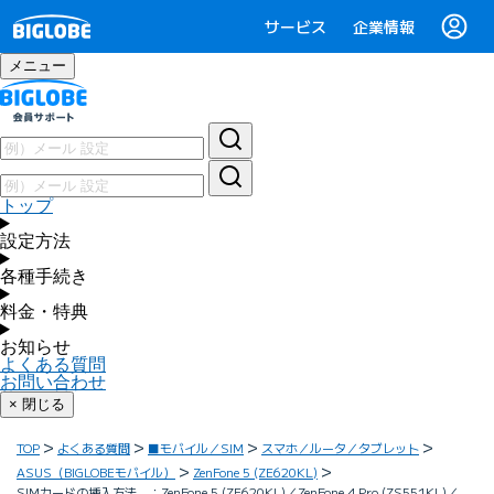
サービス
企業情報
メニュー
トップ
設定方法
各種手続き
料金・特典
お知らせ
よくある質問
お問い合わせ
× 閉じる
TOP
よくある質問
■モバイル／SIM
スマホ／ルータ／タブレット
ASUS（BIGLOBEモバイル）
ZenFone 5 (ZE620KL)
SIMカードの挿入方法 ：ZenFone 5 (ZE620KL)／ZenFone 4 Pro (ZS551KL)／