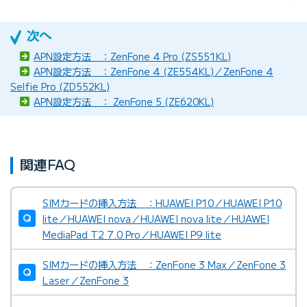
APN設定方法 ：ZenFone 4 Pro (ZS551KL)
APN設定方法 ：ZenFone 4 (ZE554KL)／ZenFone 4
Selfie Pro (ZD552KL)
APN設定方法 ： ZenFone 5 (ZE620KL)
関連FAQ
SIMカードの挿入方法 ：HUAWEI P10／HUAWEI P10
lite／HUAWEI nova／HUAWEI nova lite／HUAWEI
MediaPad T2 7.0 Pro／HUAWEI P9 lite
SIMカードの挿入方法 ：ZenFone 3 Max／ZenFone 3
Laser／ZenFone 3