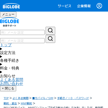
サービス
企業情報
メニュー
トップ
設定方法
各種手続き
料金・特典
お知らせ
よくある質問
お問い合わせ
× 閉じる
TOP
よくある質問
■モバイル／SIM
手続き／ＩＤ・パスワード
解約・退会
MNP解約
BIGLOBEモバイル MNPワンストップ方式で転出の申し込みをしましたが、有効期