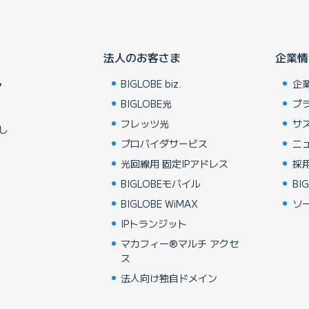
法人のお客さま
企業情
BIGLOBE biz.
企
ア
BIGLOBE光
ブ
フレッツ光
サ
し
プロバイダサービス
ニ
光回線用 固定IPアドレス
採
BIGLOBEモバイル
BIG
BIGLOBE WiMAX
ソ
IPトランジット
マカフィー®マルチ アクセ
ス
法人向け独自ドメイン