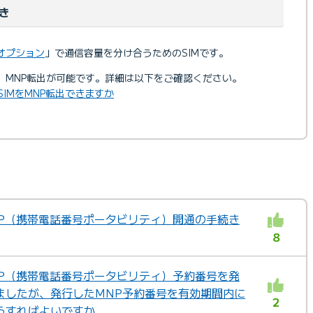
き
加オプション
」で通信容量を分け合うためのSIMです。
合、MNP転出が可能です。詳細は以下をご確認ください。
SIMをMNP転出できますか
MNP（携帯電話番号ポータビリティ）開通の手続き
8
MNP（携帯電話番号ポータビリティ）予約番号を発
ましたが、発行したMNP予約番号を有効期間内に
2
どうすればよいですか