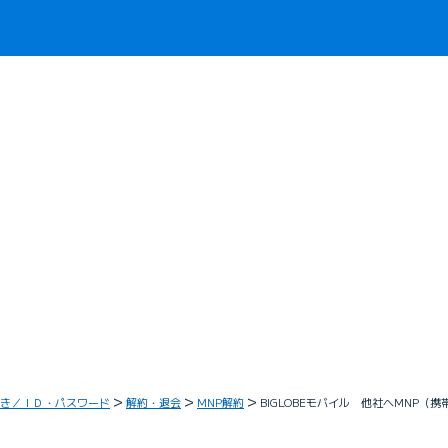
き／ＩＤ・パスワード
解約・退会
MNP解約
BIGLOBEモバイル 他社へMNP