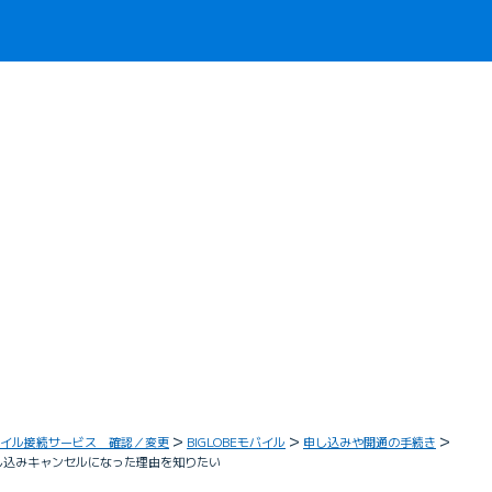
イル接続サービス 確認／変更
BIGLOBEモバイル
申し込みや開通の手続き
申し込みキャンセルになった理由を知りたい