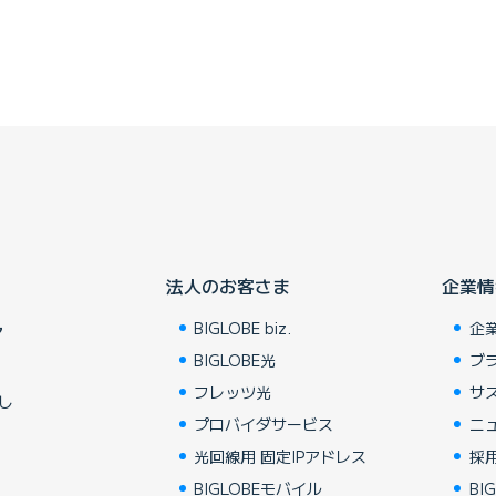
法人のお客さま
企業情
BIGLOBE biz.
企
ア
BIGLOBE光
ブ
フレッツ光
サ
し
プロバイダサービス
ニ
光回線用 固定IPアドレス
採
BIGLOBEモバイル
BIG