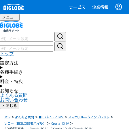
サービス
企業情報
メニュー
トップ
設定方法
各種手続き
料金・特典
お知らせ
よくある質問
お問い合わせ
× 閉じる
TOP
よくある質問
■モバイル／SIM
スマホ／ルータ／タブレット
ソニー（BIGLOBEモバイル）
Xperia 10 IV
APN設定方法 ：Xperia 10 VII／Xperia 10 VI／Xperia 10 IV