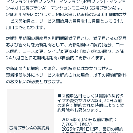
マンション (お得プランA)・マンション (お得プラン)・マンショ
ンギガ (お得プランA)・マンションミニギガ (お得プランA)は、
定期利用契約となります。初回お申し込み時の定期利用期間はサ
ービス開始月と、サービス開始月の翌月を1カ月目として 24カ
月目までとなります。
定期利用期間の最終月を利用期間満了月とし、満了月とその翌月
および翌々月を更新期間として、更新期間中に解約(退会、コー
ス解約、コース変更、タイプ変更)のお手続きがない限り、以降
24カ月ごとに定期利用期間が自動的に更新されます。
更新期間内に解約した場合、契約解除料はかかりません。
更新期間以外に本サービスを解約された場合、以下の契約解除料
のお支払いが必要となります。
■
回線申込日もしくは最後の契約タ
イプの変更が2022年6月30日以前
の場合：解約された時期によって契
約解除料も異なります。
2025年6月30日以前に解約：
7,700円（税込）
お得プランAの契約解
2025年7月1日以降、最初の契約