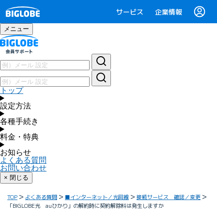
サービス
企業情報
メニュー
トップ
設定方法
各種手続き
料金・特典
お知らせ
よくある質問
お問い合わせ
× 閉じる
TOP
よくある質問
■インターネット／光回線
接続サービス 確認／変更
「BIGLOBE光 auひかり」の解約時に契約解除料は発生しますか