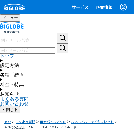
サービス
企業情報
メニュー
トップ
設定方法
各種手続き
料金・特典
お知らせ
よくある質問
お問い合わせ
× 閉じる
TOP
よくある質問
■モバイル／SIM
スマホ／ルータ／タブレット
APN設定方法 ：Redmi Note 10 Pro／Redmi 9T