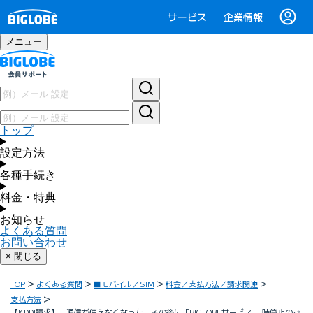
サービス
企業情報
メニュー
トップ
設定方法
各種手続き
料金・特典
お知らせ
よくある質問
お問い合わせ
× 閉じる
TOP
よくある質問
■モバイル／SIM
料金／支払方法／請求関連
支払方法
【KDDI請求】 通信が使えなくなった。その後に「BIGLOBEサービス 一時停止のご