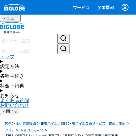
サービス
企業情報
メニュー
トップ
設定方法
各種手続き
料金・特典
お知らせ
よくある質問
お問い合わせ
× 閉じる
TOP
よくある質問
■モバイル／SIM
モバイル接続サービス 確認／変更
アプリ
BIGLOBEでんわ
「BIGLOBEでんわ」Android版アプリ「お気に入り」の設定方法／発信方法