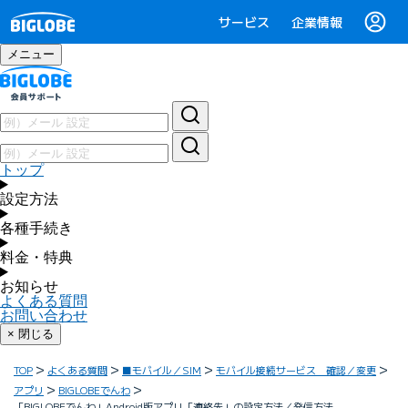
サービス
企業情報
メニュー
トップ
設定方法
各種手続き
料金・特典
お知らせ
よくある質問
お問い合わせ
× 閉じる
TOP
よくある質問
■モバイル／SIM
モバイル接続サービス 確認／変更
アプリ
BIGLOBEでんわ
「BIGLOBEでんわ」Android版アプリ「連絡先」の設定方法／発信方法