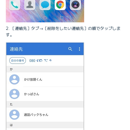
［連絡先］タブ→［削除をしたい連絡先］の順でタップしま
す。