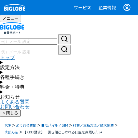
サービス
企業情報
メニュー
トップ
設定方法
各種手続き
料金・特典
お知らせ
よくある質問
お問い合わせ
× 閉じる
TOP
よくある質問
■モバイル／SIM
料金／支払方法／請求関連
支払方法
【KDDI請求】 引き落としされる口座を変更したい