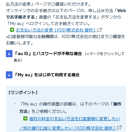
払方法の変更」ページでご確認いただけます。
オンラインでのお手続きは以下のページの、申し込み方法「
Web
でお手続きする
」画面の「お支払方法を変更する」ボタンから
「My au」へログインしてお手続きください。
お支払い方法の変更［KDDI株式会社 提供］
※口座振替可能な金融機関は、KDDI株式会社の窓口までご確認を
お願いします。
「au ID」とパスワードが不明な場合
（+マークをクリックして
表示）
「My au」をはじめて利用する場合
「au ID」のパスワードが分からない／忘れた
【ワンポイント】
・
「My au」の操作画面の詳細は、以下のページの「
操作
「au ID」／「基本契約番号」を確認したい
方法
」をご参照ください。
「My au」に初めてログインする時の手続き方法
毎月の料金の支払い方法を口座振替に変更したい
／別の銀行口座に変更したい［KDDI株式会社 提供］