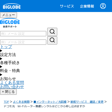
サービス
企業情報
メニュー
トップ
設定方法
各種手続き
料金・特典
お知らせ
よくある質問
お問い合わせ
× 閉じる
TOP
よくある質問
■インターネット／光回線
接続サービス 確認／変更
ドコモ光 Wi-Fiルーター無償レンタルはどこから申し込めますか