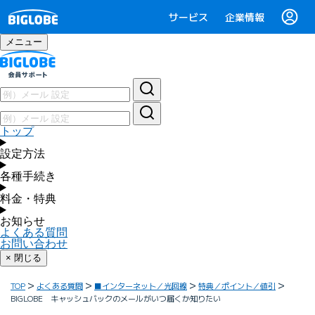
サービス
企業情報
メニュー
トップ
設定方法
各種手続き
料金・特典
お知らせ
よくある質問
お問い合わせ
× 閉じる
TOP
よくある質問
■インターネット／光回線
特典／ポイント／値引
BIGLOBE キャッシュバックのメールがいつ届くか知りたい