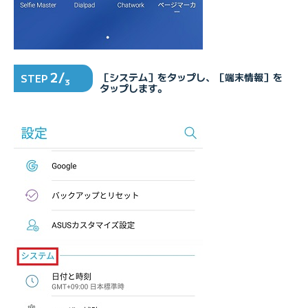
2/
［システム］をタップし、［端末情報］を
STEP
3
タップします。