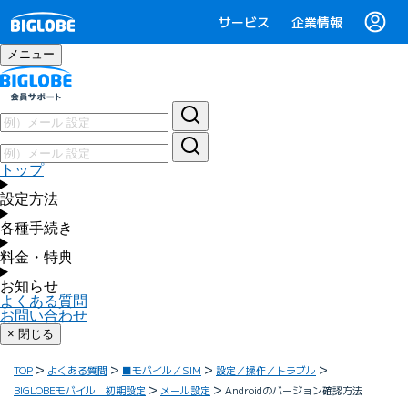
サービス
企業情報
メニュー
トップ
設定方法
各種手続き
料金・特典
お知らせ
よくある質問
お問い合わせ
× 閉じる
TOP
よくある質問
■モバイル／SIM
設定／操作／トラブル
BIGLOBEモバイル 初期設定
メール設定
Androidのバージョン確認方法