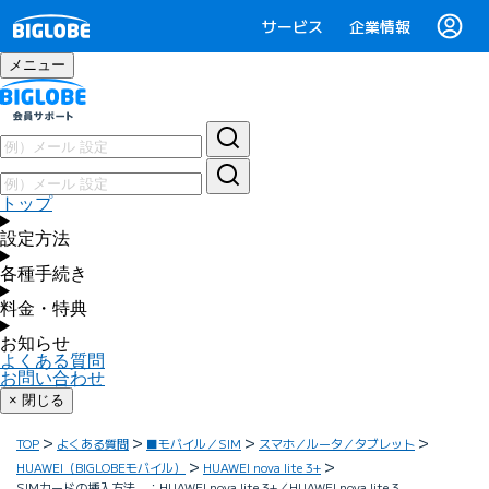
サービス
企業情報
メニュー
トップ
設定方法
各種手続き
料金・特典
お知らせ
よくある質問
お問い合わせ
× 閉じる
TOP
よくある質問
■モバイル／SIM
スマホ／ルータ／タブレット
HUAWEI（BIGLOBEモバイル）
HUAWEI nova lite 3+
SIMカードの挿入方法 ：HUAWEI nova lite 3+／HUAWEI nova lite 3