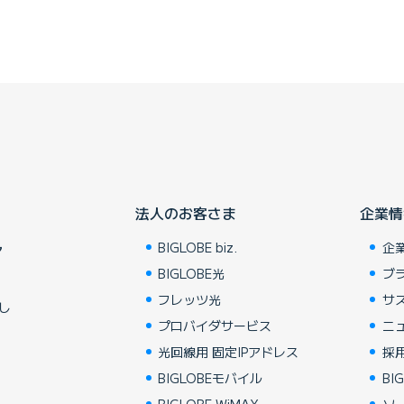
法人のお客さま
企業情
BIGLOBE biz.
企
ア
BIGLOBE光
ブ
フレッツ光
サ
し
プロバイダサービス
ニ
光回線用 固定IPアドレス
採
BIGLOBEモバイル
BIG
BIGLOBE WiMAX
ソ