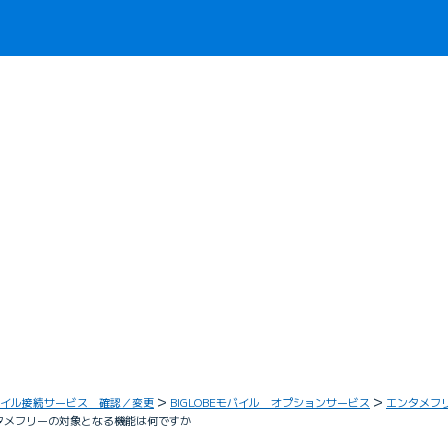
イル接続サービス 確認／変更
BIGLOBEモバイル オプションサービス
エンタメフ
erでエンタメフリーの対象となる機能は何ですか