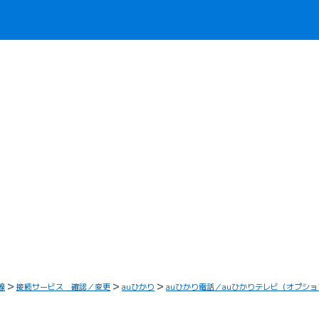
線
接続サービス 確認／変更
auひかり
auひかり電話／auひかりテレビ（オプシ