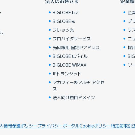
法人のお客さま
企業情
BIGLOBE biz.
企
ア
BIGLOBE光
ブ
フレッツ光
サ
し
プロバイダサービス
ニ
光回線用 固定IPアドレス
採
BIGLOBEモバイル
BIG
BIGLOBE WiMAX
ソ
IPトランジット
マカフィー®マルチ アクセ
ス
法人向け独自ドメイン
人情報保護ポリシー
プライバシーポータル
Cookieポリシー
特定商取引