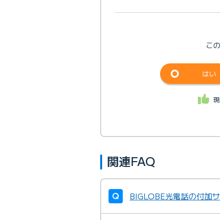
こ
はい
現
関連FAQ
BIGLOBE光電話の付