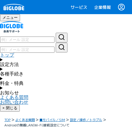
サービス
企業情報
メニュー
トップ
設定方法
各種手続き
料金・特典
お知らせ
よくある質問
お問い合わせ
× 閉じる
TOP
よくある質問
■モバイル／SIM
設定／操作／トラブル
Androidの無線LAN(Wi-Fi)接続設定について