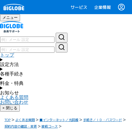
サービス
企業情報
メニュー
トップ
設定方法
各種手続き
料金・特典
お知らせ
よくある質問
お問い合わせ
× 閉じる
TOP
よくある質問
■インターネット／光回線
手続き／ＩＤ・パスワード
契約内容の確認・変更
接続コース