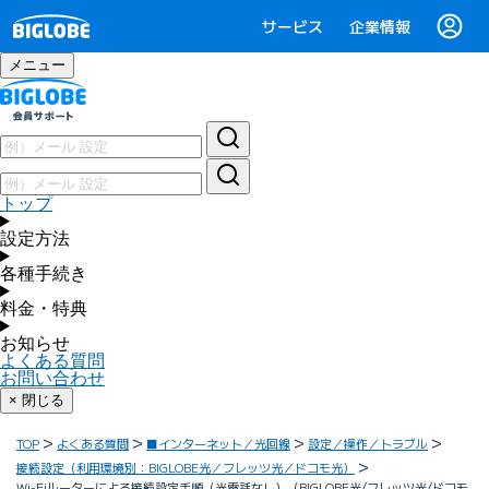
サービス
企業情報
メニュー
トップ
設定方法
各種手続き
料金・特典
お知らせ
よくある質問
お問い合わせ
× 閉じる
TOP
よくある質問
■インターネット／光回線
設定／操作／トラブル
接続設定（利用環境別：BIGLOBE光／フレッツ光／ドコモ光）
Wi-Fiルーターによる接続設定手順（光電話なし）（BIGLOBE光/フレッツ光/ドコモ