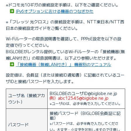
※ドコモ光10ギガの接続設定手順は、以下をご確認ください。
IPv6オプションにおける機器のつなぎかた
※「フレッツ 光クロス」の接続設定手順は、NTT東日本/NTT西
日本の接続設定ガイドをご覧ください。
Wi-Fiルーターの取扱説明書を確認して、PPPoE設定を以下の設
定値で行ってください。
BIGLOBEがレンタル提供しているWi-Fiルーターの「接続機器(無
線LAN付き)」の取扱説明書は、以下より参照いただけます。
「接続機器（無線LAN付き）」 機器別のマニュアル
設定値は、会員証（または接続ID通知書）に記載されているユー
ザIDと接続パスワードを入力します。
BIGLOBEのユーザID@biglobe.ne.jp
ユーザ名（接続アカ
例）abc12345@biglobe.ne.jp
ウント）
※ユーザIDは、必ず半角で入力してください。
接続パスワード（BIGLOBE会員証に記
載）
※パスワードは、必ず半角で入力してくださ
パスワード
い。大文字・小文字を区別しますので注意し