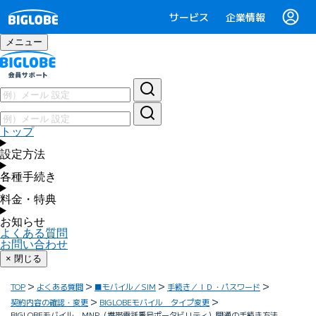
サービス
企業情報
メニュー
トップ
設定方法
各種手続き
料金・特典
お知らせ
よくある質問
お問い合わせ
× 閉じる
TOP
よくある質問
■モバイル／SIM
手続き／ＩＤ・パスワード
契約内容の確認・変更
BIGLOBEモバイル タイプ変更
BIGLOBEモバイル MNP（携帯電話番号ポータビリティ）開通の手続き方法