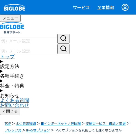
サービス
企業情報
メニュー
トップ
設定方法
各種手続き
料金・特典
お知らせ
よくある質問
お問い合わせ
× 閉じる
TOP
よくある質問
■インターネット／光回線
接続サービス 確認／変更
フレッツ光
IPv6オプション
IPv6オプションを利用しても速くなりません