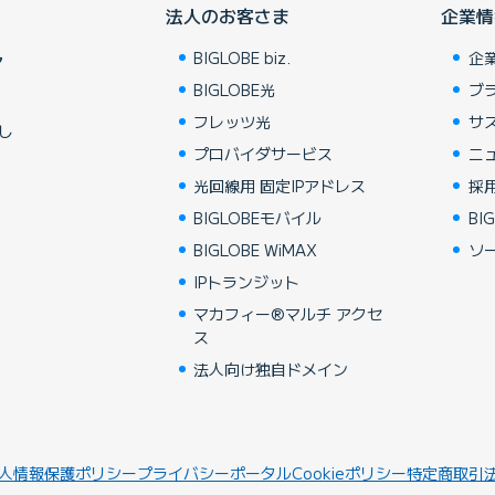
法人のお客さま
企業情
BIGLOBE biz.
企
ア
BIGLOBE光
ブ
フレッツ光
サ
し
プロバイダサービス
ニ
光回線用 固定IPアドレス
採
BIGLOBEモバイル
BIG
BIGLOBE WiMAX
ソ
IPトランジット
マカフィー®マルチ アクセ
ス
法人向け独自ドメイン
人情報保護ポリシー
プライバシーポータル
Cookieポリシー
特定商取引