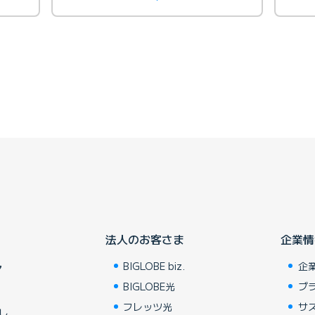
法人のお客さま
企業情
BIGLOBE biz.
企
ア
BIGLOBE光
ブ
フレッツ光
サ
し