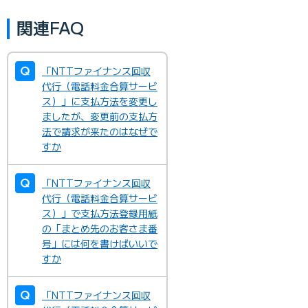
関連FAQ
「NTTファイナンス回収
代行（電話料金合算サービ
ス）」に支払方法を変更し
ましたが、変更前の支払方
法で請求が来たのはなぜで
すか
「NTTファイナンス回収
代行（電話料金合算サービ
ス）」で支払方法登録用紙
の「まとめ先のお客さま番
号」には何を書けばいいで
すか
「NTTファイナンス回収