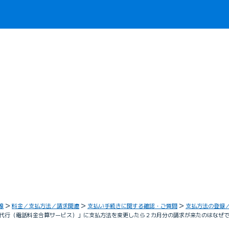
線
料金／支払方法／請求関連
支払い手続きに関する確認・ご質問
支払方法の登録
回収代行（電話料金合算サービス）」に支払方法を変更したら２カ月分の請求が来たのはなぜ