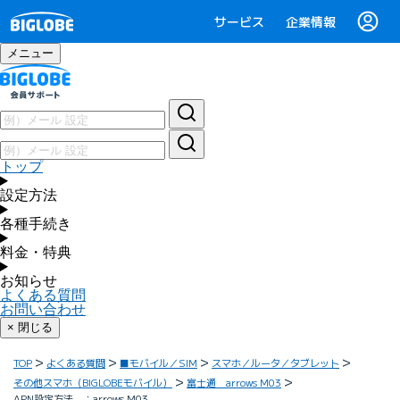
サービス
企業情報
メニュー
トップ
設定方法
各種手続き
料金・特典
お知らせ
よくある質問
お問い合わせ
× 閉じる
TOP
よくある質問
■モバイル／SIM
スマホ／ルータ／タブレット
その他スマホ（BIGLOBEモバイル）
富士通 arrows M03
APN設定方法 ：arrows M03