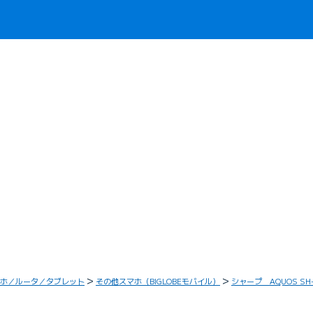
ホ／ルータ／タブレット
その他スマホ（BIGLOBEモバイル）
シャープ AQUOS SH