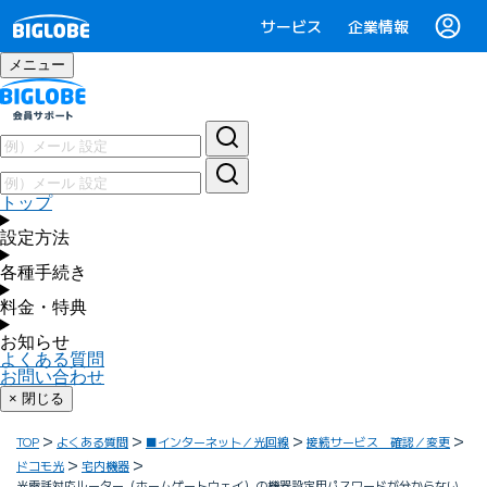
サービス
企業情報
メニュー
トップ
設定方法
各種手続き
料金・特典
お知らせ
よくある質問
お問い合わせ
× 閉じる
TOP
よくある質問
■インターネット／光回線
接続サービス 確認／変更
ドコモ光
宅内機器
光電話対応ルーター（ホームゲートウェイ）の機器設定用パスワードが分からない