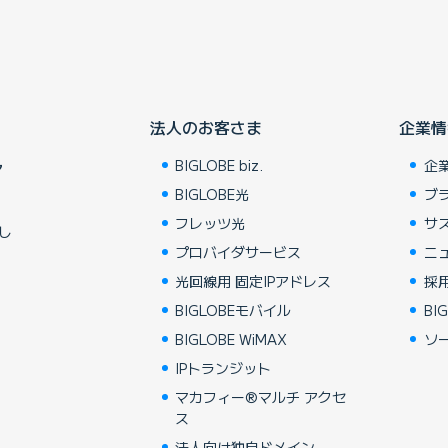
法人のお客さま
企業情
BIGLOBE biz.
企
ア
BIGLOBE光
ブ
フレッツ光
サ
し
プロバイダサービス
ニ
光回線用 固定IPアドレス
採
BIGLOBEモバイル
BIG
BIGLOBE WiMAX
ソ
IPトランジット
マカフィー®マルチ アクセ
ス
法人向け独自ドメイン