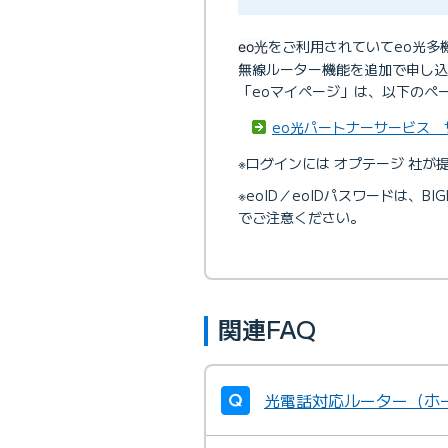
をご利用されていてeo光多
eo光
無線ルーター機能を追加で申し込
「eoマイページ」は、以下のペ
eo光パートナーサービス サ
※ログインには オプテージ 社が提
※eoID／eoIDパスワードは、BI
でご注意ください。
関連FAQ
光電話対応ルーター（ホ