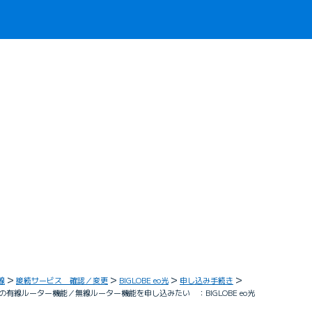
線
接続サービス 確認／変更
BIGLOBE eo光
申し込み手続き
の有線ルーター機能／無線ルーター機能を申し込みたい ：BIGLOBE eo光