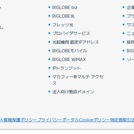
BIGLOBE biz.
企
ア
BIGLOBE光
ブ
フレッツ光
サ
し
プロバイダサービス
ニ
光回線用 固定IPアドレス
採
BIGLOBEモバイル
BIG
BIGLOBE WiMAX
ソ
IPトランジット
マカフィー®マルチ アクセ
ス
法人向け独自ドメイン
人情報保護ポリシー
プライバシーポータル
Cookieポリシー
特定商取引