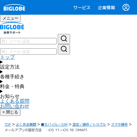
サービス
企業情報
メニュー
トップ
設定方法
各種手続き
料金・特典
お知らせ
よくある質問
お問い合わせ
× 閉じる
TOP
よくある質問
■モバイル／SIM
設定／操作／トラブル
スマホ操作
メールアプリの設定方法 ：iOS 11～iOS 18（IMAP）