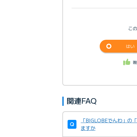
こ
はい
現
関連FAQ
「BIGLOBEでんわ」
ますか