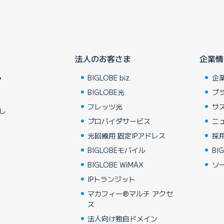
法人のお客さま
企業情
BIGLOBE biz.
企
ア
BIGLOBE光
ブ
フレッツ光
サ
し
プロバイダサービス
ニ
光回線用 固定IPアドレス
採
BIGLOBEモバイル
BIG
BIGLOBE WiMAX
ソ
IPトランジット
マカフィー®マルチ アクセ
ス
法人向け独自ドメイン