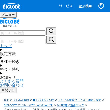
サービス
企業情報
メニュー
トップ
設定方法
各種手続き
料金・特典
お知らせ
よくある質問
お問い合わせ
× 閉じる
TOP
よくある質問
■モバイル／SIM
モバイル接続サービス 確認／変更
BIGLOBEモバイル オプションサービス
かけ放題／通話パック
「BIGLOBEでんわ」の「通話パック」を契約すると、いつから適用されますか