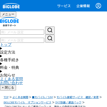
サービス
企業情報
メニュー
トップ
設定方法
各種手続き
料金・特典
お知らせ
よくある質問
お問い合わせ
× 閉じる
TOP
よくある質問
■モバイル／SIM
モバイル接続サービス 確認／変更
BIGLOBEモバイル オプションサービス
かけ放題／通話パック
「BIGLOBEでんわ」の「通話パック」は、海外への発信も対象ですか