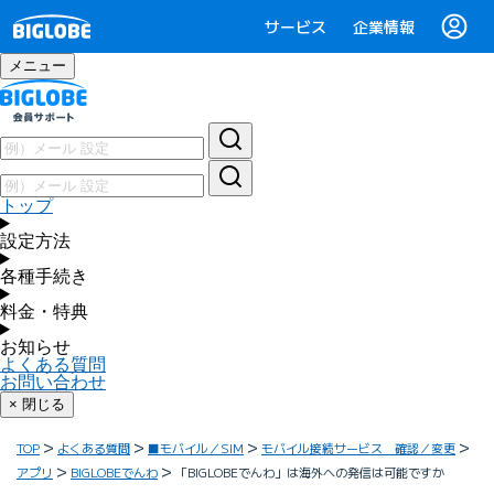
サービス
企業情報
メニュー
トップ
設定方法
各種手続き
料金・特典
お知らせ
よくある質問
お問い合わせ
× 閉じる
TOP
よくある質問
■モバイル／SIM
モバイル接続サービス 確認／変更
アプリ
BIGLOBEでんわ
「BIGLOBEでんわ」は海外への発信は可能ですか